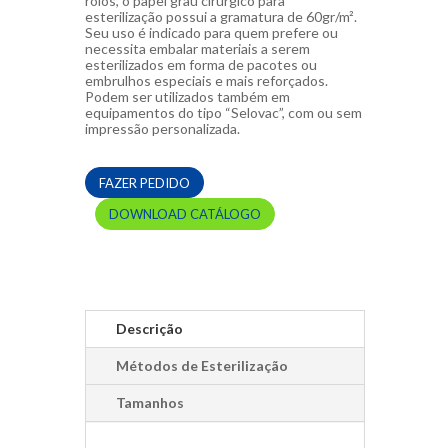
rolos, o papel grau cirúrgico para
esterilização possui a gramatura de 60gr/m².
Seu uso é indicado para quem prefere ou
necessita embalar materiais a serem
esterilizados em forma de pacotes ou
embrulhos especiais e mais reforçados.
Podem ser utilizados também em
equipamentos do tipo “Selovac”, com ou sem
impressão personalizada.
FAZER PEDIDO
DOWNLOAD CATÁLOGO
Descrição
Métodos de Esterilização
Tamanhos