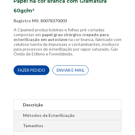
Papel na cor Branca com Gramatura
60gr/m²
Registro MS: 80078370003
A Cipamed produz bobinas e folhas pré-cortadas
compostas em
papel grau cirúrgico crepado para
esterilização em autoclave
na cor branca, fabricado com
celulose isenta de impurezas e contaminantes, invólucro
para processos de esterilização por vapor saturado, Gás
Óxido de Etileno e Formóldeido.
FAZER PEDIDO
ENVIAR E-MAIL
Descrição
Métodos de Esterilização
Tamanhos